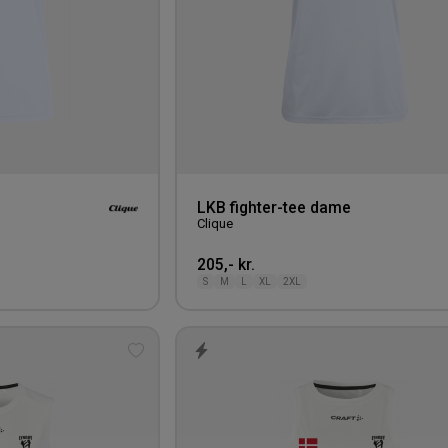
LKB fighter-tee dame
Clique
205,- kr.
S
M
L
XL
2XL
Tilføj
til
ønskeliste