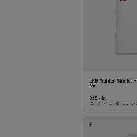
LKB Fighter-Singlet H
Craft
315,- kr.
XS
S
M
L
XL
2XL
3X