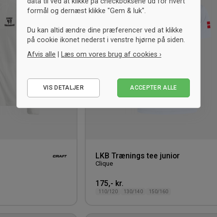
data til ved at klikke på checkboksene ud for hvert
ønskeliste
formål og dernæst klikke "Gem & luk".
Du kan altid ændre dine præferencer ved at klikke
på cookie ikonet nederst i venstre hjørne på siden.
Afvis alle
|
Læs om vores brug af cookies ›
Nødvendige
VIS DETALJER
ACCEPTER ALLE
Statistiske
Marketing
LKB Trænings tee junior
Clique
175,- kr.
110/120
130/140
150/160