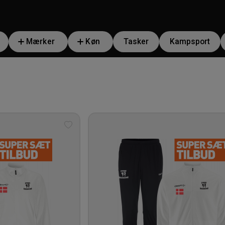
Mærker
Køn
Tasker
Kampsport
Tilføj
til
ønskeliste