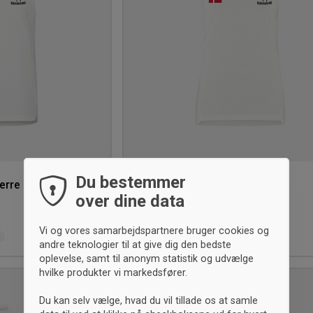
Du bestemmer
erre
LKB Fighter-Singlet Dame
Craft
over dine data
315,- kr.
Vi og vores samarbejdspartnere bruger cookies og
L
S
M
L
XL
2XL
andre teknologier til at give dig den bedste
oplevelse, samt til anonym statistik og udvælge
hvilke produkter vi markedsfører.
UNISEX
Tilføj
Du kan selv vælge, hvad du vil tillade os at samle
til