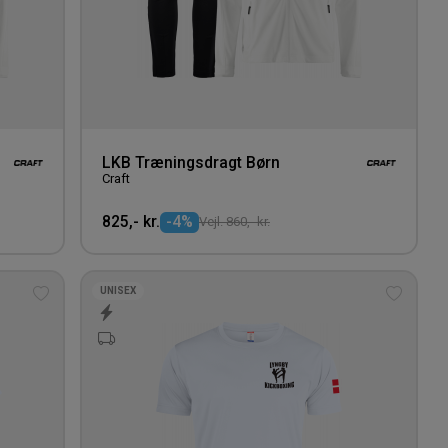
LKB Træningsdragt Børn
Craft
825,- kr.
-4%
Vejl. 860,- kr.
UNISEX
Tilføj
Tilføj
til
til
ønskeliste
ønskeli