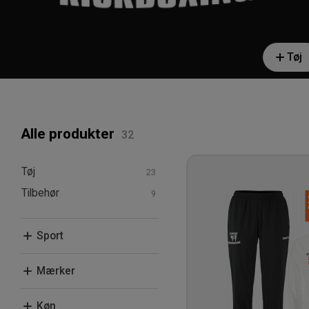
Tøj
Alle produkter
Tøj
Tilbehør
T-shirts & poloer
Hoodies & sweatshirts
Tasker
Sport
Bukser & tights
Kampsport
Mærker
Clique
Køn