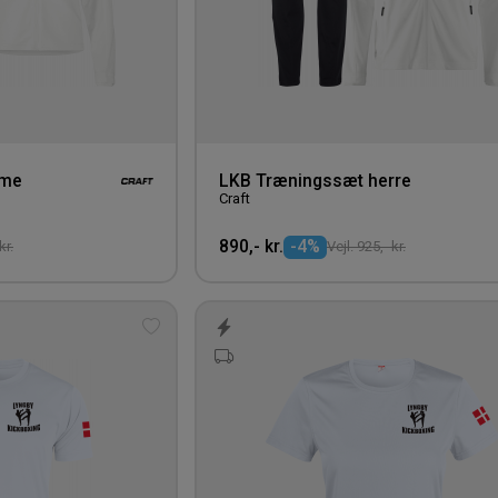
ame
LKB Træningssæt herre
Craft
890,- kr.
-4%
kr.
Vejl. 925,- kr.
Tilføj
til
ønskeliste