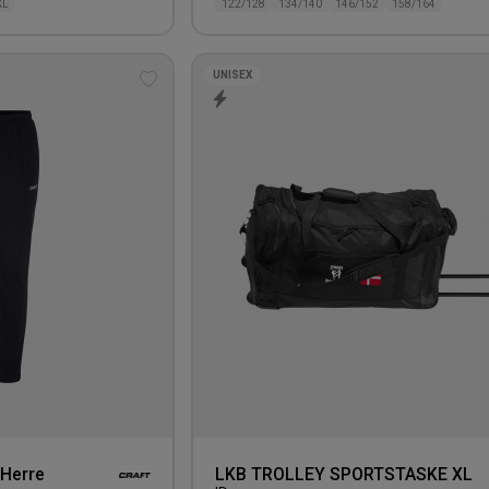
XL
122/128
134/140
146/152
158/164
UNISEX
Tilføj
til
ønskeliste
Herre
LKB TROLLEY SPORTSTASKE XL