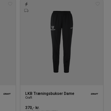
Tilføj
Tilføj
til
til
ønskeliste
ønskeli
LKB Træningsbukser Dame
Craft
370,- kr.