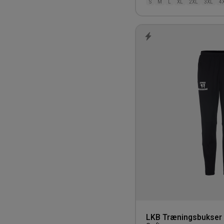
S
M
L
XL
2XL
3XL
4
LKB Træningsbukser 