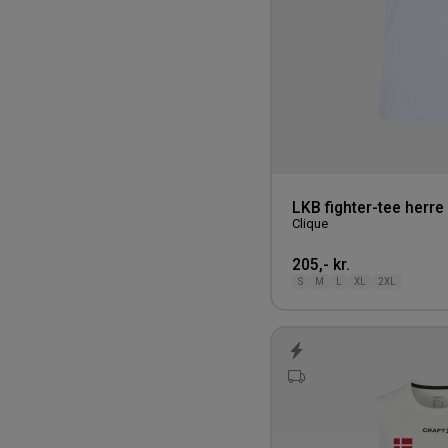
750-1000 kr.
LKB fighter-tee herre
Clique
205,- kr.
S
M
L
XL
2XL