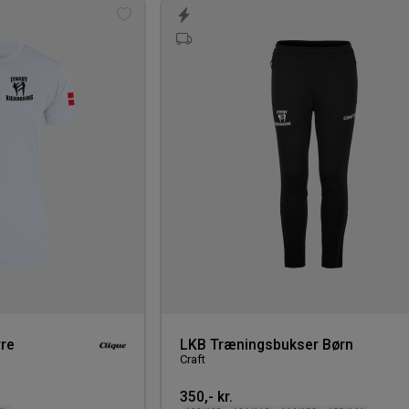
Tilføj
til
ønskeliste
rre
LKB Træningsbukser Børn
Craft
350,- kr.