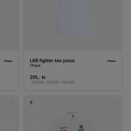
LKB fighter-tee junior
Clique
205,- kr.
110/120
130/140
150/160
Tilføj
Tilføj
til
til
ønskeliste
ønskeli