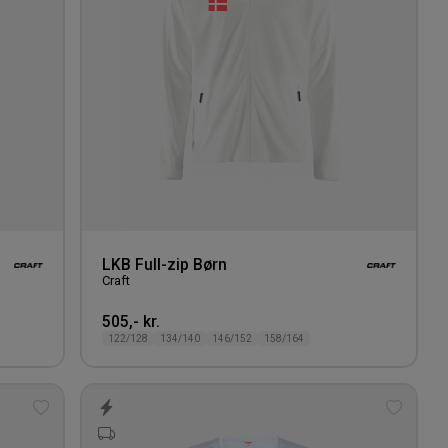
LKB Full-zip Børn
Craft
505,- kr.
122/128
134/140
146/152
158/164
Tilføj
Tilføj
til
til