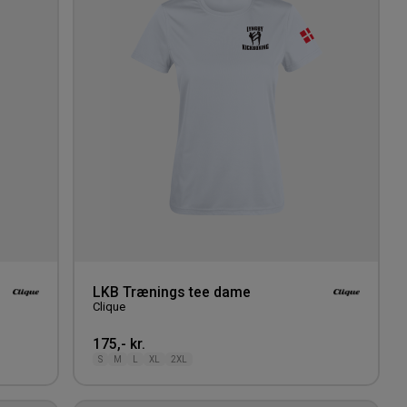
ønskeliste
ønskeli
LKB Trænings tee dame
Clique
175,- kr.
S
M
L
XL
2XL